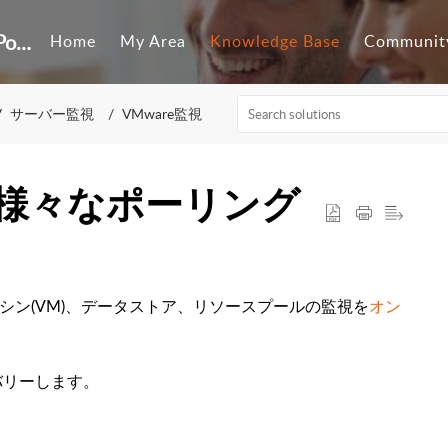
Customer Self-Service Portal
Home
My Area
Knowledge Base
Communit
サーバー監視
VMware監視
の様々なポーリング
ト、仮想マシン(VM)、データストア、リソースプールの監視を
オン
バリーします。