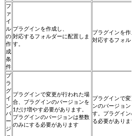
フ
ァ
イ
ル
プラグインを作成し、
プラグインを作
の
対応するフォルダーに配置しま
対応するフォル
作
す。
成
条
件
プ
ラ
グ
プラグインで変更が行われた場
イ
プラグインで変
合、プラグインのバージョンを
ン
ンのバージョンを
1だけ増やす必要があります。
バ
す。プラグイン
プラグインのバージョンは整数
ー
る必要がありま
のみにする必要があります
ジ