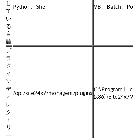
し
Python、Shell
VB、Batch、Powe
て
い
る
言
語
プ
ラ
グ
イ
ン
デ
C:\Program Files
/opt/site24x7/monagent/plugins
ィ
(x86)\Site24x7\W
レ
ク
ト
リ
ー